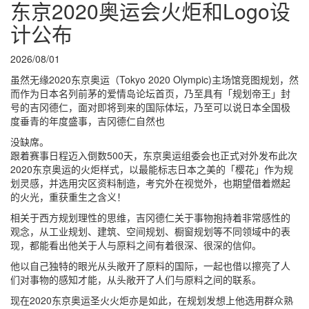
东京2020奥运会火炬和Logo设
计公布
2026/08/01
虽然无缘2020东京奥运（Tokyo 2020 Olympic)主场馆竞图规划，然
而作为日本名列前茅的爱情岛论坛首页，乃至具有「规划帝王」封
号的吉冈德仁，面对即将到来的国际体坛，乃至可以说日本全国极
度垂青的年度盛事，吉冈德仁自然也
没缺席。
跟着赛事日程迈入倒数500天，东京奥运组委会也正式对外发布此次
2020东京奥运的火炬样式，以最能标志日本之美的「樱花」作为规
划灵感，并选用灾区资料制造，考究外在视觉外，也期望借着燃起
的火光，重获重生之含义！
相关于西方规划理性的思维，吉冈德仁关于事物抱持着非常感性的
观念，从工业规划、建筑、空间规划、橱窗规划等不同领域中的表
现，都能看出他关于人与原料之间有着很深、很深的信仰。
他以自己独特的眼光从头敞开了原料的国际，一起也借以擦亮了人
们对事物的感知才能，从头敞开了人们与原料之间的联系。
现在2020东京奥运圣火火炬亦是如此，在规划发想上他选用群众熟