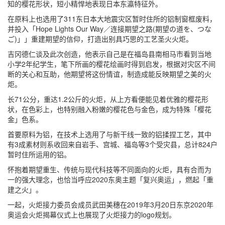
知的樱花形状，短小精悍地表现日本东瀛特征外。
在原料上也选用了311东日本大地震灾区暂时住所的铝制窗框废料，
并投入「Hope Lights Our Way／连接期望之路(期望の道を、つな
ご)」」重建期望的信仰，打造出别具巧思的工艺圣火火炬。
吉冈德仁谈及此次创造，他表示自己是在福岛县南相马市看到当地
小学2年纪学生，笔下所画的樱花绘画时得到启发，根据对灾区不间
断的关心和互助，他期望将这份情谊，制造成能反映期望之美的火
炬。
长71公分，重达1.2公斤的火炬，从上方看便能见着优雅的樱花形
状，在色彩上，也特别融入粉嫩的樱花色与金色，成为特殊「樱花
金」色系。
首要原料为铝，在技术上选用了与新干线一致的铝揉捏工艺，其中
有3成素材则系收回来自岩手、宫城、福岛等3个受灾县，总计824户
暂时住所运用的铝。
怀抱着期望重生、传统与现代科技等不同面向的火炬，具有合而为
一的强大理念，也恰当呼应2020东奥主题「复兴奥运」，燃起「重
建之火」。
一起，火炬接力委员会成员武田美穗在2019年3月20日东京2020年
奥运会火炬揭幕仪式上也展现了火炬接力的logo规划。