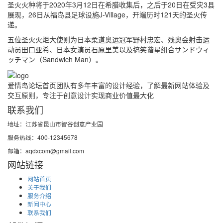
圣火火种将于2020年3月12日在希腊收集后，之后于20日在受灾3县
展现，26日从福岛县足球设施J-Village，开端历时121天的圣火传
递。
五位圣火火炬大使则为日本柔道奥运冠军野村忠宏、残奥会射击运
动员田口亚希、日本女演员石原里美以及搞笑谐星组合サンドウィ
ッチマン（Sandwich Man）。
爱情岛论坛首页团队有多年丰富的设计经验，了解最新网站体验及
交互原则，专注于创意设计实现商业价值最大化
联系我们
地址：江苏省昆山市智谷创意产业园
服务热线：400-12345678
邮箱：aqdxcom@gmail.com
网站链接
网站首页
关于我们
服务介绍
新闻中心
联系我们