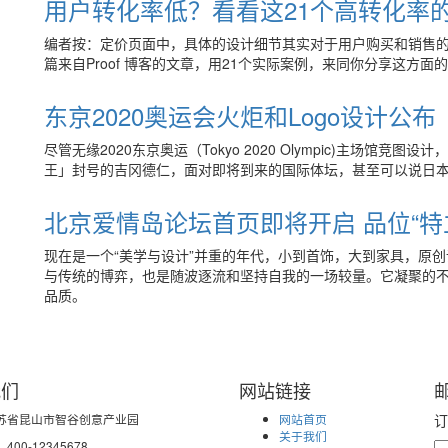
用户转化率低？看看这21个高转化率
编者按：定价页面中，具体的设计细节其实对于用户购买和销售
篇来自Proof 博客的文章，用21个实际案例，来同你分享这方面的
东京2020奥运会火炬和Logo设计公布
尽管无缘2020东京奥运（Tokyo 2020 Olympic)主场
王」封号的吉冈德仁，面对即将到来的国际体坛，甚至可以说日
北京爱情岛论坛首页即将开启 品位“特
现在是一个“美学与设计”并重的年代，小到首饰，大到家具，原
与传统的博弈，也是随波逐流和坚持自我的一场较量。它凝聚的
品质。
我们
网站链接
苏省昆山市智谷创意产业园
网站首页
订
关于我们
00-12345678