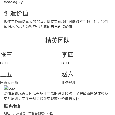
trending_up
创造价值
即使工作面临重大的挑战，即使完成项目可能赚不到钱，但是我们
依旧尽心尽力为客户也为我们自己创造价值
精英团队
张三
李四
CEO
CTO
王五
赵六
网页设计师
业务经理
爱情岛论坛首页团队有多年丰富的设计经验，了解最新网站体验及
交互原则，专注于创意设计实现商业价值最大化
联系我们
地址：江苏省昆山市智谷创意产业园