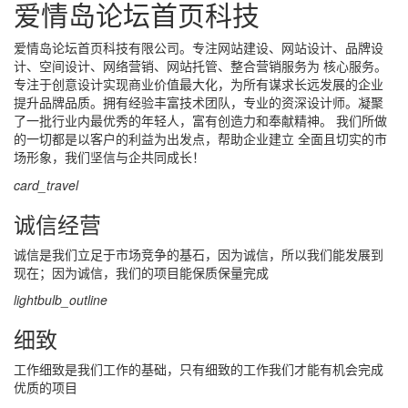
爱情岛论坛首页科技
爱情岛论坛首页科技有限公司。专注网站建设、网站设计、品牌设
计、空间设计、网络营销、网站托管、整合营销服务为 核心服务。
专注于创意设计实现商业价值最大化，为所有谋求长远发展的企业
提升品牌品质。拥有经验丰富技术团队，专业的资深设计师。凝聚
了一批行业内最优秀的年轻人，富有创造力和奉献精神。 我们所做
的一切都是以客户的利益为出发点，帮助企业建立 全面且切实的市
场形象，我们坚信与企共同成长！
card_travel
诚信经营
诚信是我们立足于市场竞争的基石，因为诚信，所以我们能发展到
现在；因为诚信，我们的项目能保质保量完成
lightbulb_outline
细致
工作细致是我们工作的基础，只有细致的工作我们才能有机会完成
优质的项目